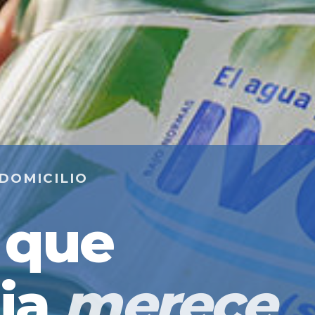
 DOMICILIO
 que
lia
merece