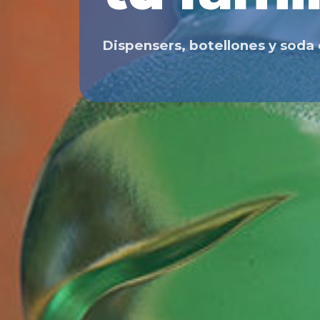
Dispensers, botellones y soda 