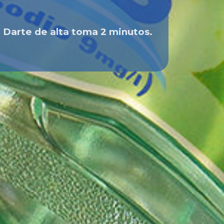
. Darte de alta toma 2 minutos.