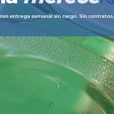
con entrega semanal sin cargo. Sin contratos