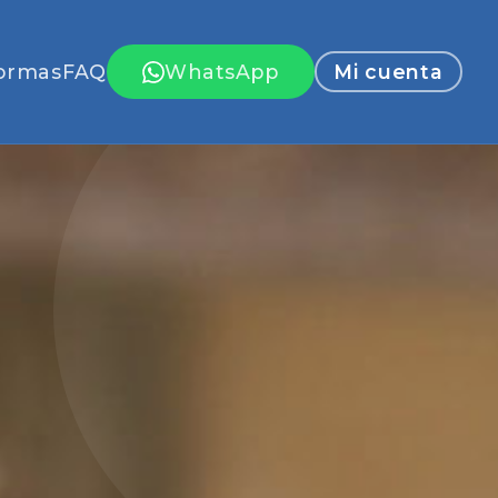
ormas
FAQ
WhatsApp
Mi cuenta