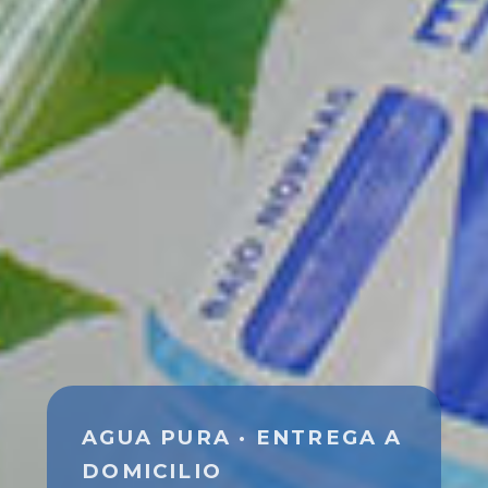
AGUA PURA · ENTREGA A
DOMICILIO