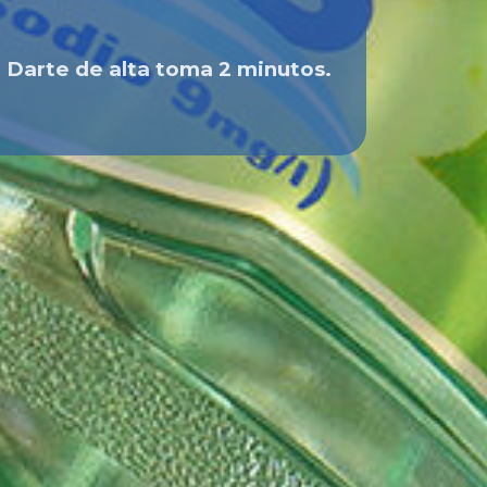
. Darte de alta toma 2 minutos.