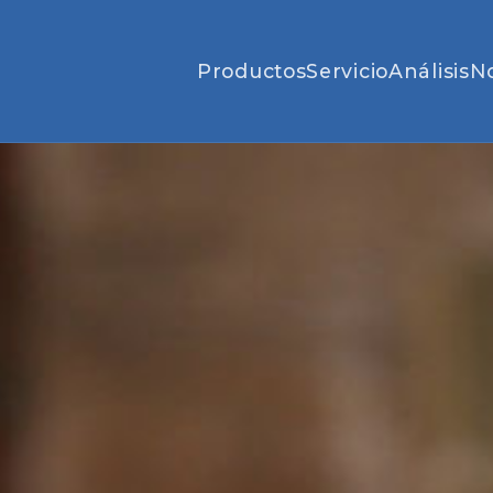
Productos
Servicio
Análisis
N