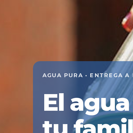
AGUA PURA · ENTREGA A
El agua
tu fami