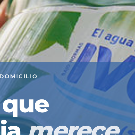
 DOMICILIO
 que
lia
merece