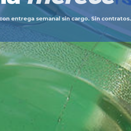
con entrega semanal sin cargo. Sin contratos