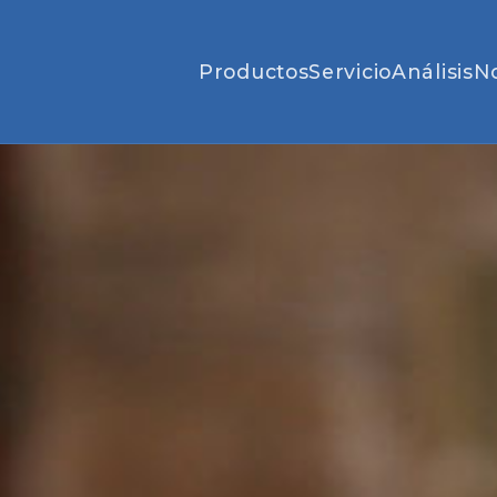
Productos
Servicio
Análisis
N