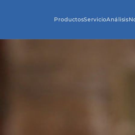
Productos
Servicio
Análisis
N