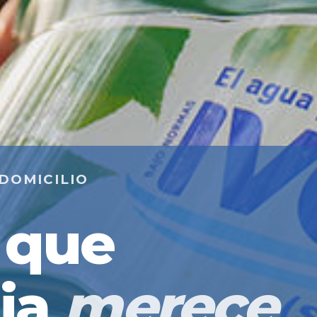
 DOMICILIO
 que
lia
merece