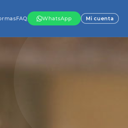
ormas
FAQ
WhatsApp
Mi cuenta