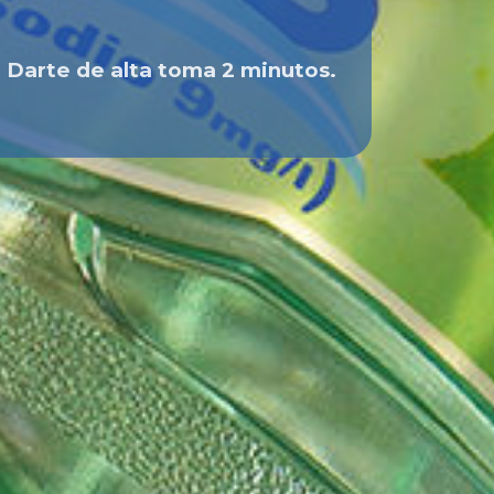
. Darte de alta toma 2 minutos.